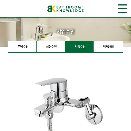
샤워수전
주방수전
세면수전
샤워수전
액세서리