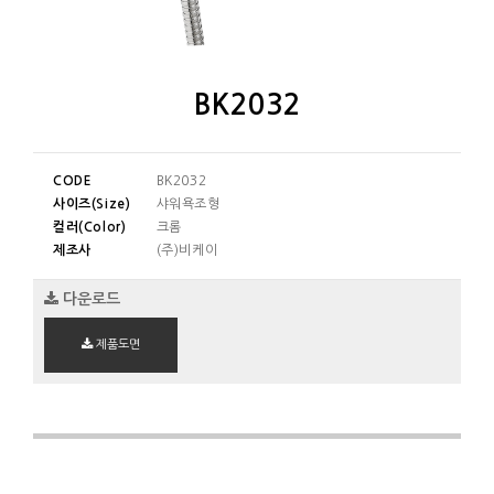
BK2032
CODE
BK2032
사이즈(Size)
샤워욕조형
컬러(Color)
크롬
제조사
(주)비케이
다운로드
제품도면