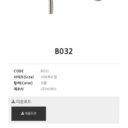
B032
CODE
B032
사이즈(Size)
샤워욕조형
컬러(Color)
크롬
제조사
(주)비케이
다운로드
제품도면