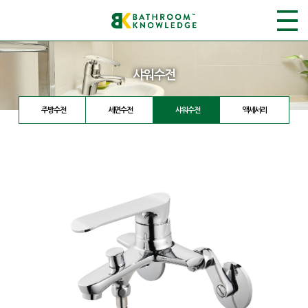
샤워수전
주방수전
세면수전
샤워수전
액세서리