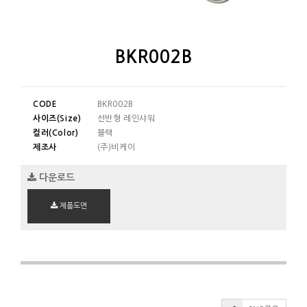
BKR002B
CODE
BKR002B
사이즈(Size)
선반형 레인샤워
컬러(Color)
블랙
제조사
(주)비케이
다운로드
제품도면