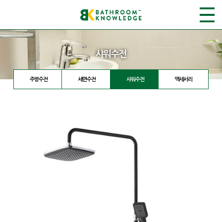
샤워수전
주방수전
세면수전
샤워수전
액세서리