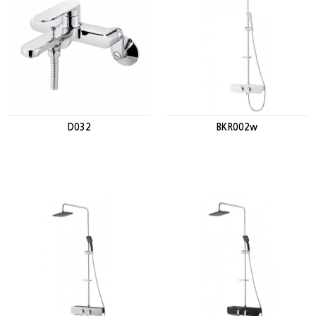
D032
BKR002w