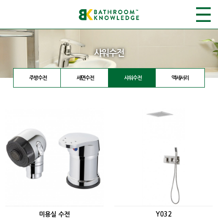
샤워수전
주방수전
세면수전
샤워수전
액세서리
미용실 수전
Y032