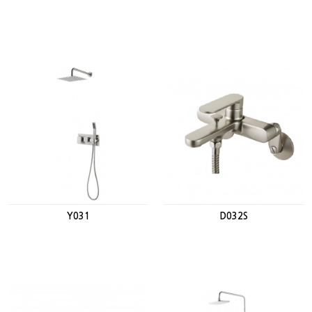
Y031
D032S