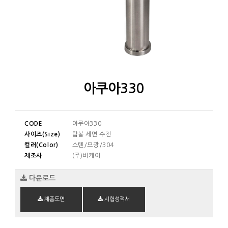
아쿠아330
CODE
아쿠아330
사이즈(Size)
탑볼 세면 수전
컬러(Color)
스텐/므광/304
제조사
(주)비케이
다운로드
제품도면
시험성적서