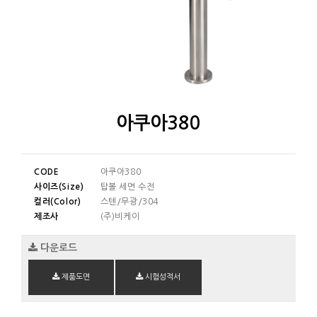
아쿠아380
CODE
아쿠아380
사이즈(Size)
탑볼 세면 수전
컬러(Color)
스텐/무광/304
제조사
(주)비케이
다운로드
제품도면
시험성적서