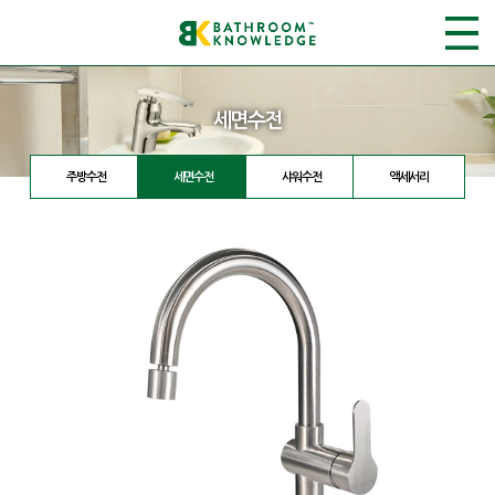
세면수전
주방수전
세면수전
샤워수전
액세서리