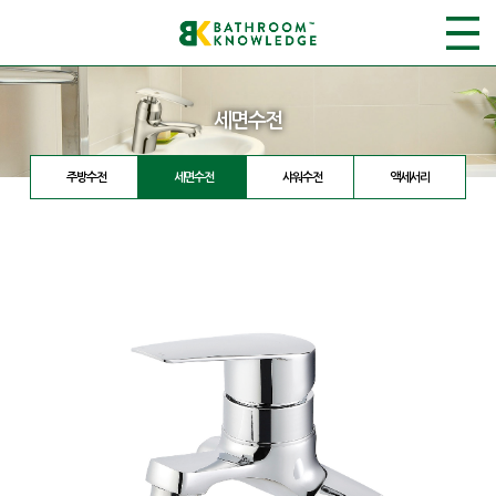
세면수전
주방수전
세면수전
샤워수전
액세서리