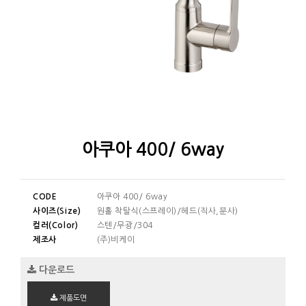
아쿠아 400/ 6way
CODE
아쿠아 400/ 6way
사이즈(Size)
원홀 착탈식(스프레이)/헤드(직사,분사)
컬러(Color)
스텐/무광/304
제조사
(주)비케이
다운로드
제품도면